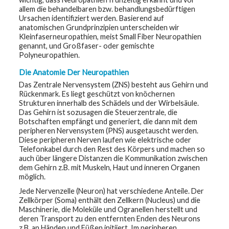
allem die behandelbaren bzw. behandlungsbedürftigen
G
Ursachen identifiziert werden. Basierend auf
e
anatomischen Grundprinzipien unterscheiden wir
n
Kleinfaserneuropathien, meist Small Fiber Neuropathien
e
genannt, und Großfaser- oder gemischte
t
i
Polyneuropathien.
c
s
Die Anatomie Der Neuropathien
Das Zentrale Nervensystem (ZNS) besteht aus Gehirn und
T
Rückenmark. Es liegt geschützt von knöchernen
e
Strukturen innerhalb des Schädels und der Wirbelsäule.
e
n
Das Gehirn ist sozusagen die Steuerzentrale, die
s
Botschaften empfängt und generiert, die dann mit dem
a
peripheren Nervensystem (PNS) ausgetauscht werden.
n
Diese peripheren Nerven laufen wie elektrische oder
d
K
Telefonkabel durch den Rest des Körpers und machen so
i
auch über längere Distanzen die Kommunikation zwischen
d
dem Gehirn z.B. mit Muskeln, Haut und inneren Organen
s
möglich.
Jede Nervenzelle (Neuron) hat verschiedene Anteile. Der
P
a
Zellkörper (Soma) enthält den Zellkern (Nucleus) und die
t
Maschinerie, die Moleküle und Ogranellen herstellt und
i
deren Transport zu den entfernten Enden des Neurons
e
n
z.B. an Händen und Füßen initiiert. Im peripheren