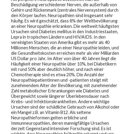
t
Beschädigung verschiedener Nerven, die außerhalb von
h
Gehirn und Rückenmark (zentrales Nervensystem) durch
y
den Körper laufen. Neuropathien sind insgesamt sehr
häufig. Es wird geschätzt, dass 8% der Weltbevölkerung
M
an einer Neuropathie erkranken. Die weltweit häufigsten
G
Ursachen sind Diabetes mellitus in den Industriestaaten,
H
Lepra in tropischen Ländern und HIV/AIDS. In den
T
e
vereinigten Staaten von Amerika gibt es mehr als 40
a
Millionen Menschen, die an einer Neuropathie leiden, und
m
die Gesundheitskosten erreichen mehr als vier Milliarden
US Dollar pro Jahr. Im Alter von über 40 Jahren liegt die
D
Häufigkeit einer Neuropathie über 10%, bei Diabetikern
i
mit rund 50% aber deutlich höher, und nach einer
a
Chemotherapie sind es etwa 20%. Die Anzahl der
g
Neuropathiepatientinnen und -patienten steigt mit
n
o
zunehmendem Alter der Bevölkerung, mit zunehmender
s
Zahl metabolischer Erkrankungen wie Diabetes und
t
Übergewicht sowie längerer Überlebensdauer nach
i
c
Krebs- und Infektionskrankheiten. Andere wichtige
T
Ursachen sind der schädliche Gebrauch von Alkohol oder
e
ein Mangel z.B. an Vitamin B12. Als seltene
s
Neuropathieformen gelten erbliche und
t
i
Immunneuropathien, deren mannigfältige Ursachen
n
derzeit Gegenstand intensiver Forschung sind. Es ist
g
wichtig, dass Neuropathien frühzeitig erkannt und vor