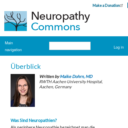
Skip
Make a Donation
Header
to
Top
main
Menu
content
Navigation
Main
Search
Log in
navigation
User
account
H
o
menu
Überblick
m
e
Written by
Maike Dohrn, MD
RWTH Aachen University Hospital,
A
Aachen, Germany
b
o
u
t
N
e
u
r
o
Was Sind Neuropathien?
p
Als periphere Neuropathie bezeichnet man die
a