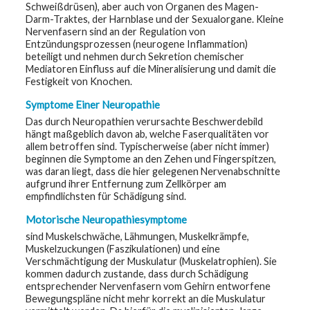
Schweißdrüsen), aber auch von Organen des Magen-
Darm-Traktes, der Harnblase und der Sexualorgane. Kleine
Nervenfasern sind an der Regulation von
Entzündungsprozessen (neurogene Inflammation)
beteiligt und nehmen durch Sekretion chemischer
Mediatoren Einfluss auf die Mineralisierung und damit die
Festigkeit von Knochen.
Symptome Einer Neuropathie
Das durch Neuropathien verursachte Beschwerdebild
hängt maßgeblich davon ab, welche Faserqualitäten vor
allem betroffen sind. Typischerweise (aber nicht immer)
beginnen die Symptome an den Zehen und Fingerspitzen,
was daran liegt, dass die hier gelegenen Nervenabschnitte
aufgrund ihrer Entfernung zum Zellkörper am
empfindlichsten für Schädigung sind.
Motorische Neuropathiesymptome
sind Muskelschwäche, Lähmungen, Muskelkrämpfe,
Muskelzuckungen (Faszikulationen) und eine
Verschmächtigung der Muskulatur (Muskelatrophien). Sie
kommen dadurch zustande, dass durch Schädigung
entsprechender Nervenfasern vom Gehirn entworfene
Bewegungspläne nicht mehr korrekt an die Muskulatur