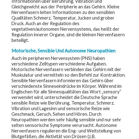
Informationen über Berührung, Vibration und
Gleichgewicht aus der Peripherie an das Gehirn. Kleine
Nervenfasern leiten Informationen zu den sensiblen
Qualitäten Schmerz, Temperatur, Jucken und grober
Druck. Auch an der Regulation des
vegetativen/autonomen Nervensystems, das heißt der
Regulation innerer Organe, sind die kleinen Nervenfasern
beteiligt.
Motorische, Sensible Und Autonome Neuropathien
Auch im peripheren Nervensystem (PNS) haben
verschiedene Zelltypen verschiedene Aufgaben.
Motorische Nervenfasern verbinden das Gehirn mit der
Muskulatur und vermitteln so den Befehl zur Kontraktion.
Sensible Nervenfasern informieren das Gehirn über
verschiedenste Sinneseindrücke im Körper. Während im
Englischen für alle Sinnesqualitäten das Wort „sensory“
verwendet wird, unterscheidet die Deutsche Sprache
sensible Reize wie Berührung, Temperatur, Schmerz,
Vibration und Lagesinn und sensorische Reize wie
Geschmack, Geruch, Sehen und Hören. Durch
Neuropathien werden sehr häufig sensible und nur sehr
selten sensorische Symptome verursacht. Autonome
Nervenfasern regulieren die Eng- und Weitstellung von
Blutgefäßen, die Aktivität von Drüsen (z.B.