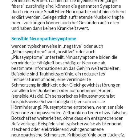
vermittelt werden. Da hierfür die myelinisierten „large
fibers“ zuständig sind, können die genannten Symptome
durch eine reine Small Fiber Neuropathie nicht hinreichend
erklärt werden. Gelegentlich auftretende Muskelkrämpfe
oder -zuckungen können auch bei Gesunden auftreten
und haben dann keinen Krankheitswert.
Sensible Neuropathiesymptome
werden typischerweise in „negative“ oder auch
„Minussymptome“ und „positive“ oder auch
„Plussymptome“ unterteilt. Minussymptome bilden die
verminderte Fähigkeit beschädigter Neurone ab,
bestimmte Informationen an das Gehirn weiterzuleiten.
Beispiele sind Taubheitsgefühle, ein reduziertes
Temperaturempfinden, eine verminderte
Schmerzempfindlichkeit oder Gleichgewichtsstörungen
vor allem bei Dunkelheit oder auf unebenem Boden
(sensible Ataxie). Ein sensorisches Minussymptom ist
beispielsweise Schwerhörigkeit (sensorineurale
Hörminderung). Plussymptome entstehen, wenn sensible
Neurone zu unpassenden Zeitpunkten feuern bzw. falsche
Botschaften weiterleiten, ohne dass ein entsprechender
Reiz vorliegt. Beispiele sind typischerweise als brennend,
stechend oder elektrisierend wahrgenommene
neuropathische Schmerzen, Kribbelgefühle oder Juckreiz,