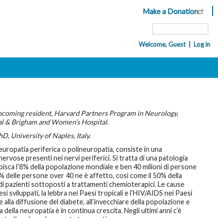
Make a Donation
Header
Top
Search
Menu
Welcome, Guest
Log in
Navigation
User
account
menu
incoming resident, Harvard Partners Program in Neurology,
l & Brigham and Women’s Hospital.
hD, University of Naples, Italy.
europatia periferica o polineuropatia, consiste in una
nervose presenti nei nervi periferici. Si tratta di una patologia
isca l’8% della popolazione mondiale e ben 40 milioni di persone
10% delle persone over 40 ne è affetto, così come il 50% della
di pazienti sottoposti a trattamenti chemioterapici. Le cause
esi sviluppati, la lebbra nei Paesi tropicali e l’HIV/AIDS nei Paesi
e alla diffusione del diabete, all’invecchiare della popolazione e
della neuropatia è in continua crescita. Negli ultimi anni c’è