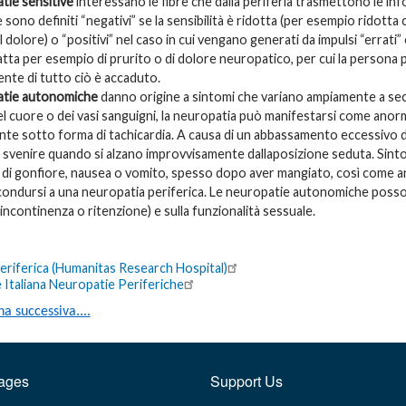
tie sensitive
interessano le fibre che dalla periferia trasmettono le info
sono definiti “negativi” se la sensibilità è ridotta (per esempio ridotta ca
il dolore) o “positivi” nel caso in cui vengano generati da impulsi “err
ratta per esempio di prurito o di dolore neuropatico, per cui la persona
iente di tutto ciò è accaduto.
tie autonomiche
danno origine a sintomi che variano ampiamente a se
l cuore o dei vasi sanguigni, la neuropatia può manifestarsi come anorma
te sotto forma di tachicardia. A causa di un abbassamento eccessivo de
a svenire quando si alzano improvvisamente dallaposizione seduta. Sinto
 di gonfiore, nausea o vomito, spesso dopo aver mangiato, così come anch
condursi a una neuropatia periferica. Le neuropatie autonomiche possono
ncontinenza o ritenzione) e sulla funzionalità sessuale.
eriferica (Humanitas Research Hospital)
 Italiana Neuropatie Periferiche
na successiva....
ages
Support Us