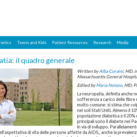
Skip
to
main
content
netics
Teens and Kids
Patient Resources
Research
Media
tia: il quadro generale
Written by
Alba Coraini
, MD, 
Massachusetts General Hospita
Edited by
Maria Nolano
, MD, P
La neuropatia, definita anche n
sofferenza a carico delle fibre 
molto comune: si stima che colp
nei soli Stati Uniti. Almeno il 
popolazione diabetica e il 20% 
principali sono il diabete nei Pa
in via di sviluppo. Parallelament
ll’aspettativa di vita delle persone affette da AIDS,, anche la prevalenza 