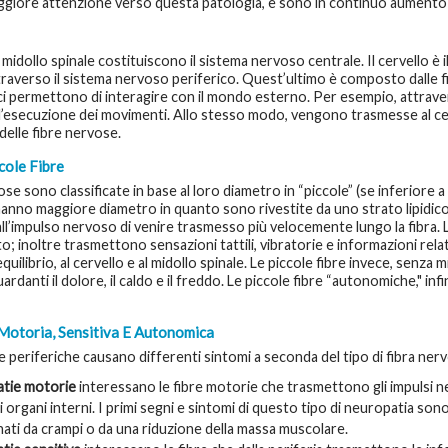
ggiore attenzione verso questa patologia, e sono in continuo aumento 
il midollo spinale costituiscono il sistema nervoso centrale. Il cervello è
raverso il sistema nervoso periferico. Quest’ultimo è composto dalle fi
ci permettono di interagire con il mondo esterno. Per esempio, attrave
l’esecuzione dei movimenti. Allo stesso modo, vengono trasmesse al cerve
delle fibre nervose.
cole Fibre
ose sono classificate in base al loro diametro in “piccole” (se inferiore a
hanno maggiore diametro in quanto sono rivestite da uno strato lipidico 
l’impulso nervoso di venire trasmesso più velocemente lungo la fibra. L
; inoltre trasmettono sensazioni tattili, vibratorie e informazioni rela
quilibrio, al cervello e al midollo spinale. Le piccole fibre invece, senza
ardanti il dolore, il caldo e il freddo. Le piccole fibre “autonomiche," i
Motoria, Sensitiva E Autonomica
 periferiche causano differenti sintomi a seconda del tipo di fibra ner
tie motorie
interessano le fibre motorie che trasmettono gli impulsi nerv
li organi interni. I primi segni e sintomi di questo tipo di neuropatia 
ti da crampi o da una riduzione della massa muscolare.