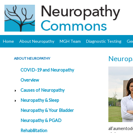
Home
About Neuropathy
MGH Team
Diagnostic Testing
Ge
Neuropa
ABOUT NEUROPATHY
COVID-19 and Neuropathy
Overview
Causes of Neuropathy
Neuropathy & Sleep
Neuropathy & Your Bladder
Neuropathy & PGAD
all’aumentode
Rehabilitation