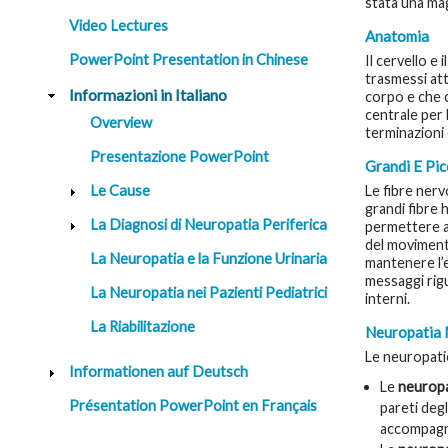
stata una ma
Video Lectures
Anatomia
PowerPoint Presentation in Chinese
Il cervello e 
trasmessi att
Informazioni in Italiano
corpo e che 
centrale per 
Overview
terminazioni 
Presentazione PowerPoint
Grandi E Pic
Le Cause
Le fibre nerv
grandi fibre 
La Diagnosi di Neuropatia Periferica
permettere al
del movimento
La Neuropatia e la Funzione Urinaria
mantenere l’e
messaggi rigu
La Neuropatia nei Pazienti Pediatrici
interni.
La Riabilitazione
Neuropatia 
Le neuropatie
Informationen auf Deutsch
Le
neuropa
Présentation PowerPoint en Français
pareti deg
accompagna