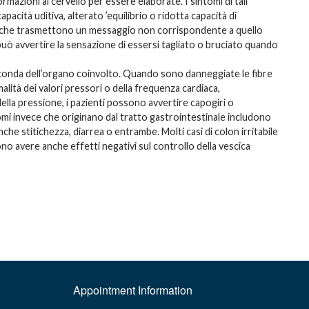
rmazioni al cervello per essere elaborate. I sintomi di tali
pacità uditiva, alterato ’equilibrio o ridotta capacità di
ati” che trasmettono un messaggio non corrispondente a quello
 può avvertire la sensazione di essersi tagliato o bruciato quando
conda dell’organo coinvolto. Quando sono danneggiate le fibre
lità dei valori pressori o della frequenza cardiaca,
lla pressione, i pazienti possono avvertire capogiri o
mi invece che originano dal tratto gastrointestinale includono
e stitichezza, diarrea o entrambe. Molti casi di colon irritabile
 avere anche effetti negativi sul controllo della vescica
Appointment Information