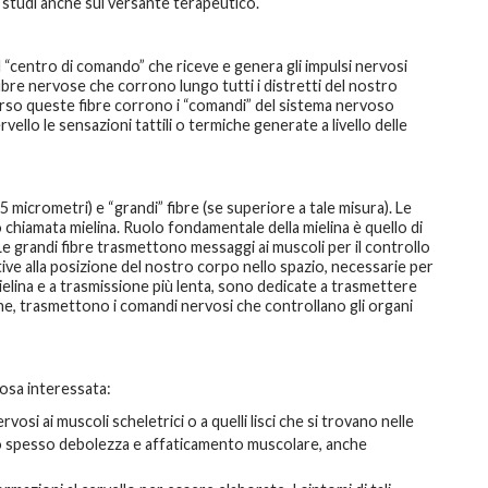
studi anche sul versante terapeutico.
 il “centro di comando” che riceve e genera gli impulsi nervosi
bre nervose che corrono lungo tutti i distretti del nostro
rso queste fibre corrono i “comandi” del sistema nervoso
llo le sensazioni tattili o termiche generate a livello delle
 5 micrometri) e “grandi” fibre (se superiore a tale misura). Le
chiamata mielina. Ruolo fondamentale della mielina è quello di
e grandi fibre trasmettono messaggi ai muscoli per il controllo
tive alla posizione del nostro corpo nello spazio, necessarie per
 mielina e a trasmissione più lenta, sono dedicate a trasmettere
nfine, trasmettono i comandi nervosi che controllano gli organi
vosa interessata:
osi ai muscoli scheletrici o a quelli lisci che si trovano nelle
sono spesso debolezza e affaticamento muscolare, anche