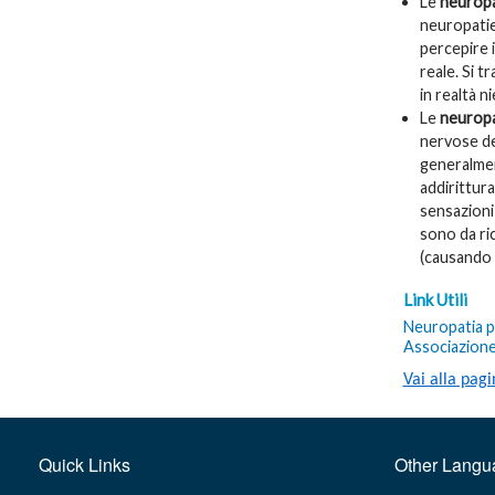
Le
neuropa
neuropatie 
percepire 
reale. Si t
in realtà n
Le
neuropa
nervose de
generalmen
addirittur
sensazioni
sono da ri
(causando i
Link Utili
Neuropatia p
Associazione
Vai alla pagi
Quick Links
Other Langu